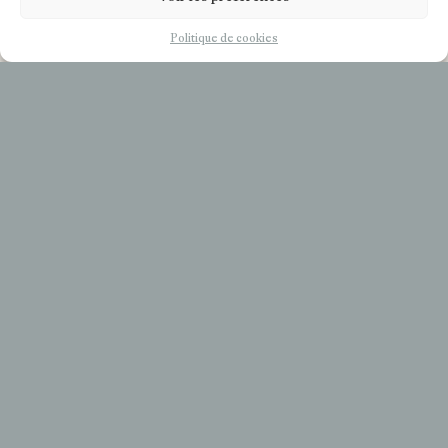
FR
EN
Politique de cookies
+33 (0)6 51 52 09 99
reservations@domainesdechabran.com
COOKIES
LÉGALS
COOKIES POLICIE (UE)