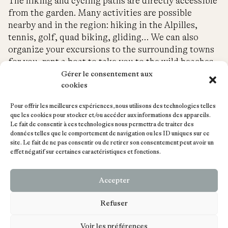
The hiking and cycling paths are directly accessible
from the garden. Many activities are possible
nearby and in the region: hiking in the Alpilles,
tennis, golf, quad biking, gliding… We can also
organize your excursions to the surrounding towns
for you, rent a boat to take you to the wild beaches
or to discover the gastronomic heritage of
Gérer le consentement aux
cookies
Provence by visiting the markets, wine cellars and
organic farms located in the neighboring villages…
Pour offrir les meilleures expériences, nous utilisons des technologies telles
que les cookies pour stocker et/ou accéder aux informations des appareils.
On site, you can also take advantage of our
Le fait de consentir à ces technologies nous permettra de traiter des
volleyball or petanque court and our fitness room.
données telles que le comportement de navigation ou les ID uniques sur ce
site. Le fait de ne pas consentir ou de retirer son consentement peut avoir un
And to rest from all these efforts, our large terrace
effet négatif sur certaines caractéristiques et fonctions.
with a breathtaking view of the Alpilles will offer
you an incredible spectacle day and night where you
will be among the stars.
Accepter
Refuser
Voir les préférences